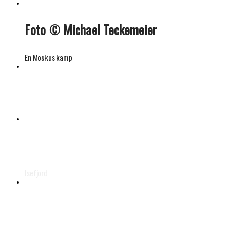
Foto © Michael Teckemeier
En Moskus kamp
© Helmer Schultz Petersen
Foto © Gunnar Pedersen
Isefjord
Foto © Gunnar Pedersen