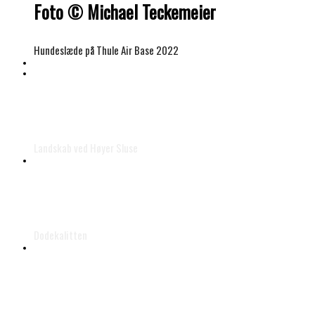
Foto © Michael Teckemeier
Hundeslæde på Thule Air Base 2022
© Helmer Schultz Petersen
Landskab ved Høyer Sluse
Foto © Jes Lyngsie
Dodekalitten
© Jørgen Fin Christensen