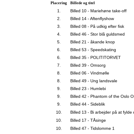
Placering
Billede og titel
1.
Billed 10 - Mariehøne take-off
2.
Billed 14 - Aftenflyshow
3.
Billed 08 - På udkig efter fisk
4.
Billed 46 - Stor blå guldsmed
5.
Billed 21 - åkande knop
6.
Billed 53 - Speedskating
6.
Billed 35 - POLITITORVET
7.
Billed 39 - Omsorg
8.
Billed 06 - Vindmølle
8.
Billed 49 - Ung landsvale
9.
Billed 23 - Humlebi
9.
Billed 42 - Phantom of the Oslo 
9.
Billed 44 - Sideblik
10.
Billed 13 - Bi arbejder på at fylde
10.
Billed 17 - TÅsinge
10.
Billed 47 - Tidslomme 1