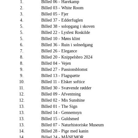
1.
Billed 06 - Harekamp
2.
Billed 03 - White Room
3.
Billed 05 - Fjer
4.
Billed 37 - Edderfuglen
5.
Billed 38 - solopgang i skoven
5.
Billed 22 - Lysfest Roskilde
5.
Billed 10 - Møns klint
6.
Billed 36 - Ruin i solnedgang
7.
Billed 26 - Elegance
8.
Billed 20 - Knippelsbro 2024
8.
Billed 04 - Vejen
9.
Billed 27 - Passionsblomst
9.
Billed 13 - Flagspætte
10.
Billed 11 - Elsker softice
11.
Billed 30 - Svævende rødder
12.
Billed 09 - Afventning
12.
Billed 02 - Mis Sunshine
13.
Billed 01 - The Sign
13.
Billed 14 - Gennemsyn
13.
Billed 15 - Guldsmed
13.
Billed 07 - Naturhistoriske Museum
14.
Billed 28 - Pige med kanin
14.
Billed 24 - MÅNEMOR