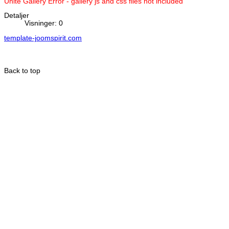
Unite Gallery Error - gallery js and css files not included
Detaljer
Visninger: 0
template-joomspirit.com
Back to top